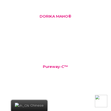
DORIKA MAHO®
丰富的抗氧化剂，233%更优越的保留在体内
• 促进体内自行生产天然的胶原蛋白
Pureway-C™
• 高抗氧化
Chinese