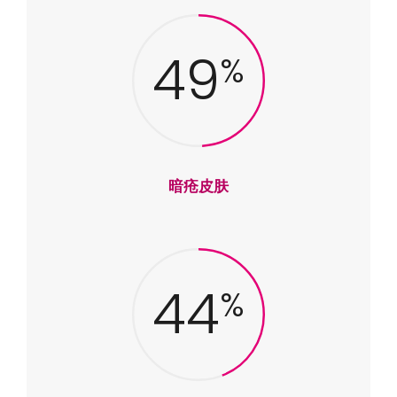
49
%
暗疮皮肤
44
%